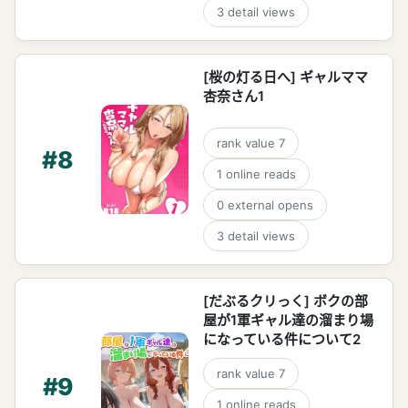
3
detail views
[桜の灯る日へ] ギャルママ
杏奈さん1
rank value
7
#
8
1
online reads
0
external opens
3
detail views
[だぶるクリっく] ボクの部
屋が1軍ギャル達の溜まり場
になっている件について2
rank value
7
#
9
1
online reads