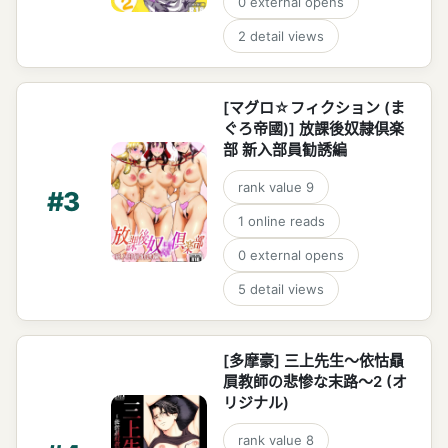
0
external opens
2
detail views
[マグロ☆フィクション (ま
ぐろ帝國)] 放課後奴隷倶楽
部 新入部員勧誘編
rank value
9
#
3
1
online reads
0
external opens
5
detail views
[多摩豪] 三上先生～依怙贔
屓教師の悲惨な末路～2 (オ
リジナル)
rank value
8