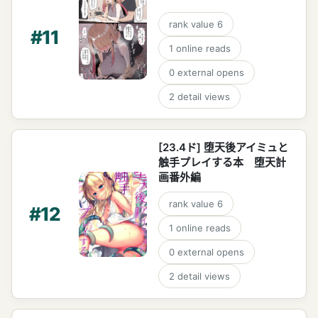
rank value
6
#
11
1
online reads
0
external opens
2
detail views
[23.4ド] 堕天後アイミュと
触手プレイする本 堕天計
画番外編
rank value
6
#
12
1
online reads
0
external opens
2
detail views