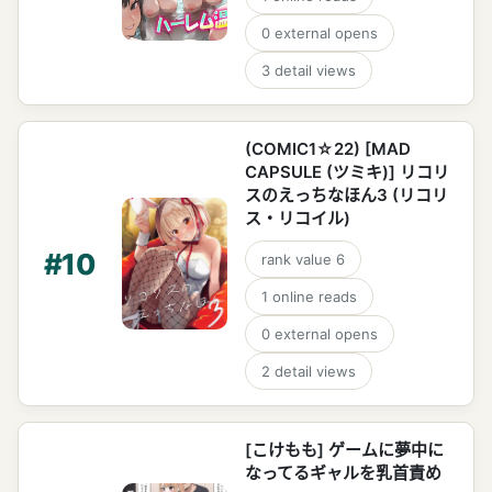
0
external opens
3
detail views
(COMIC1☆22) [MAD
CAPSULE (ツミキ)] リコリ
スのえっちなほん3 (リコリ
ス・リコイル)
#
10
rank value
6
1
online reads
0
external opens
2
detail views
[こけもも] ゲームに夢中に
なってるギャルを乳首責め