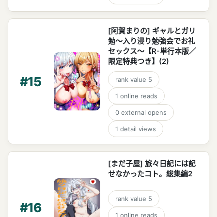
[阿賀まりの] ギャルとガリ
勉～入り浸り勉強会でお礼
セックス～【R-単行本版／
限定特典つき】(2)
#
15
rank value
5
1
online reads
0
external opens
1
detail views
[まだ子屋] 旅々日記には記
せなかったコト。総集編2
rank value
5
#
16
1
online reads