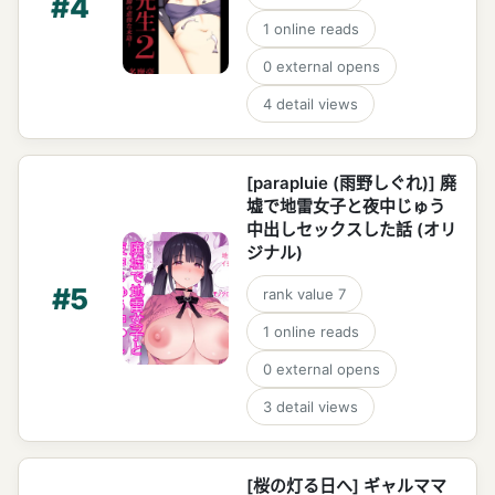
#
4
1
online reads
0
external opens
4
detail views
[parapluie (雨野しぐれ)] 廃
墟で地雷女子と夜中じゅう
中出しセックスした話 (オリ
ジナル)
#
5
rank value
7
1
online reads
0
external opens
3
detail views
[桜の灯る日へ] ギャルママ