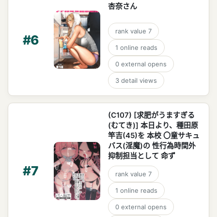
杏奈さん
rank value
7
#
6
1
online reads
0
external opens
3
detail views
(C107) [求肥がうますぎる
(むてき)] 本日より、種田原
竿吉(45)を 本校 〇童サキュ
バス(淫魔)の 性行為時間外
抑制担当として 命ず
#
7
rank value
7
1
online reads
0
external opens