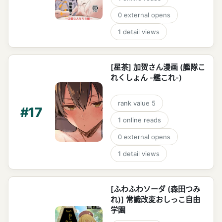
0
external opens
1
detail views
[星茶] 加贺さん漫画 (艦隊こ
れくしょん -艦これ-)
rank value
5
#
17
1
online reads
0
external opens
1
detail views
[ふわふわソーダ (森田つみ
れ)] 常識改変おしっこ自由
学園