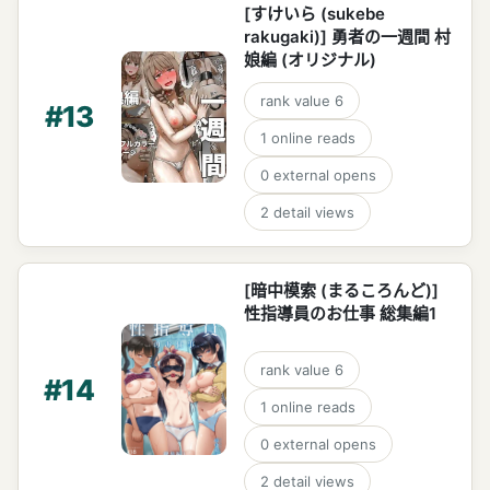
[すけいら (sukebe
rakugaki)] 勇者の一週間 村
娘編 (オリジナル)
rank value
6
#
13
1
online reads
0
external opens
2
detail views
[暗中模索 (まるころんど)]
性指導員のお仕事 総集編1
rank value
6
#
14
1
online reads
0
external opens
2
detail views