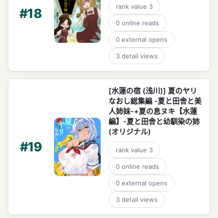
rank value
3
#
18
0
online reads
0
external opens
3
detail views
[水蓮の宿 (浅川)] 夏のヤリ
なおし総集編 -夏と田舎と美
人姉妹-+夏の息ヌキ【水蓮
編】-夏と田舎と幼馴染の姉
(オリジナル)
#
19
rank value
3
0
online reads
0
external opens
3
detail views