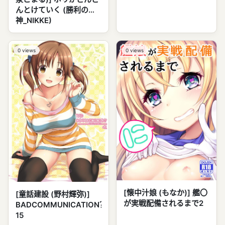
んとけていく (勝利の女
神_NIKKE)
0
views
0
views
[懐中汁娘 (もなか)] 艦〇
[童話建設 (野村輝弥)]
が実戦配備されるまで2
BADCOMMUNICATION？
15