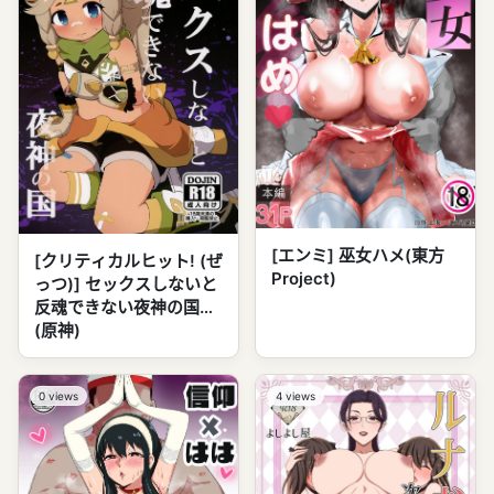
[エンミ] 巫女ハメ(東方
[クリティカルヒット! (ぜ
Project)
っつ)] セックスしないと
反魂できない夜神の国
(原神)
0
views
4
views