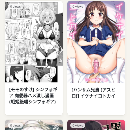
0
views
0
views
[モモのすけ] シンフォギ
[ハンサム兄貴 (アスヒ
ア 肉便器ハメ潰し漫画
ロ)] イケナイコトカイ
(戦姫絶唱シンフォギア)
0
views
0
views