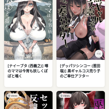
[ナイーブタ (西義之)] 噂
[デッパツシンコー (葱田
のママは今宵も妖しくぽ
塩)] 黒ギャルコス売り子
ぽと鳴く
のご奉仕アフター
0
views
0
views