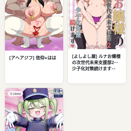
[よしよし屋] ルナお嬢様
[アヘアジフ] 信仰×はは
の次世代未来支援部2--
少子化対策続けます--
0
views