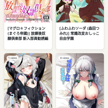
[ふわふわソーダ (森田つ
[マグロ☆フィクション
みれ)] 常識改変おしっこ
(まぐろ帝國)] 放課後奴
自由学園
隷倶楽部 新入部員勧誘編
1
views
6
views