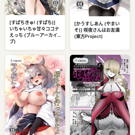
[すばちきゅ! (すばち)]
[かうすしあん (やまい
いちゃいちゃ甘々ココナ
そ)] 咲夜さんはお友達
えっち (ブルーアーカイ
(東方Project)
ブ)
5
views
1
views