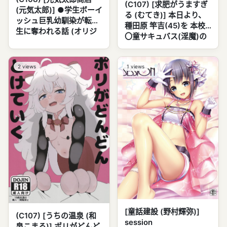
(C107) [求肥がうますぎ
(元気太郎)] ●学生ボーイ
る (むてき)] 本日より、
ッシュ巨乳幼馴染が転校
種田原 竿吉(45)を 本校
生に奪われる話 (オリジ
〇童サキュバス(淫魔)の
ナル)
性行為時間外抑制担当と
して 命ず
2
views
1
views
[童話建設 (野村輝弥)]
(C107) [うちの温泉 (和
session
泉こまる)] ポリがどんど