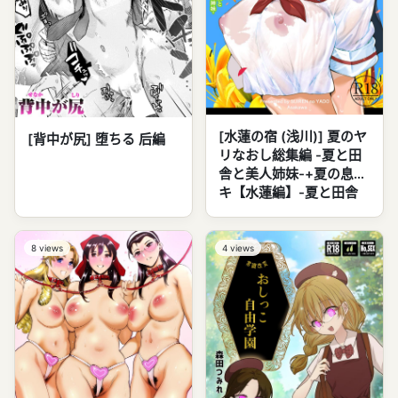
[水蓮の宿 (浅川)] 夏のヤ
[背中が尻] 堕ちる 后編
リなおし総集編 -夏と田
舎と美人姉妹-+夏の息ヌ
キ【水蓮編】-夏と田舎
と幼馴染の姉 (オリジナ
ル)
8
views
4
views