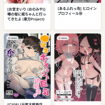
[あるふれっ鸟] ヒロイン
[お宮まいり (おのみや)]
プロフィール⑩
噂の桜に椛ちゃんと行っ
てきたよ (東方Project)
3
views
5
views
(C108) [元気太郎商店