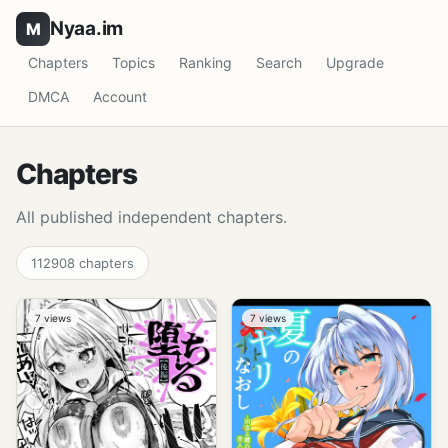
Nyaa.im
Chapters
Topics
Ranking
Search
Upgrade
DMCA
Account
Chapters
All published independent chapters.
112908
chapters
7
views
7
views