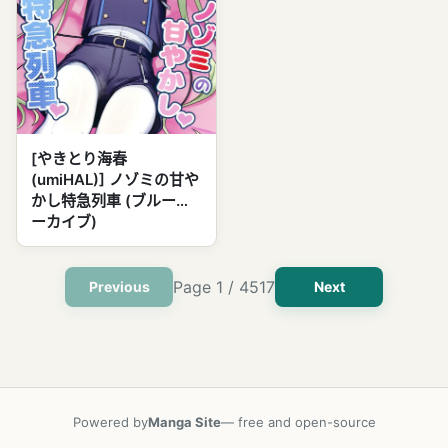
[やきとり海春
(umiHAL)] ノゾミの甘や
かし特急列車 (ブルーア
ーカイブ)
Page
1
/
4517
Previous
Next
Powered by
Manga Site
— free and open-source