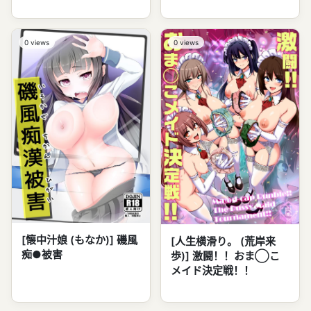
0
views
0
views
[懐中汁娘 (もなか)] 磯風
[人生横滑り。 (荒岸来
痴●被害
歩)] 激闘！！おま◯こ
メイド決定戦！！