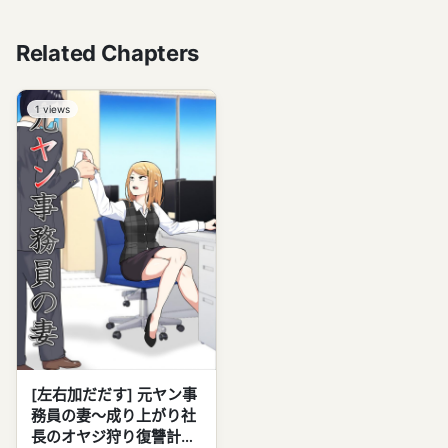
Related Chapters
1
views
[左右加だだす] 元ヤン事
務員の妻〜成り上がり社
長のオヤジ狩り復讐計画