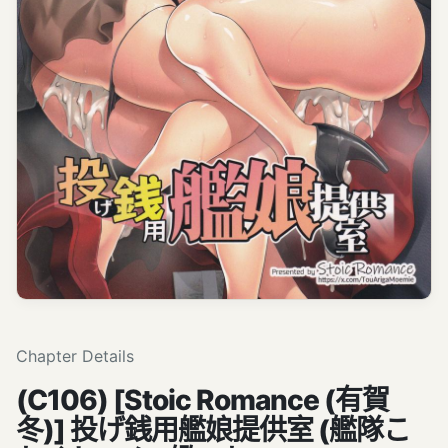
Chapter Details
(C106) [Stoic Romance (有賀
冬)] 投げ銭用艦娘提供室 (艦隊こ