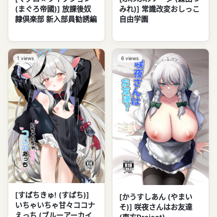
みれ)] 常識改変おしっこ
(まぐろ帝國)] 放課後奴
自由学園
隷倶楽部 新入部員勧誘編
1
views
6
views
[すばちきゅ! (すばち)]
[かうすしあん (やまい
いちゃいちゃ甘々ココナ
そ)] 咲夜さんはお友達
えっち (ブルーアーカイ