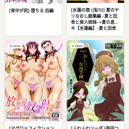
[水蓮の宿 (浅川)] 夏のヤ
[背中が尻] 堕ちる 后編
リなおし総集編 -夏と田
舎と美人姉妹-+夏の息ヌ
キ【水蓮編】-夏と田舎
と幼馴染の姉 (オリジナ
ル)
8
views
4
views
[ふわふわソーダ (森田つ
[マグロ☆フィクション