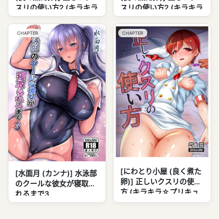
スリの使い方2 (キラキラ
スリの使い方2 (キラキラ
☆プリキュアアラモー
☆プリキュアアラモー
ド)
ド)
CHAPTER
CHAPTER
[にわとり小屋 (良く煮た
[水面月 (カンナ)] 水泳部
卵)] 正しいクスリの使い
のクールな彼女が寝取ら
方 (キラキラ☆プリキュ
れるまで3
アアラモード)