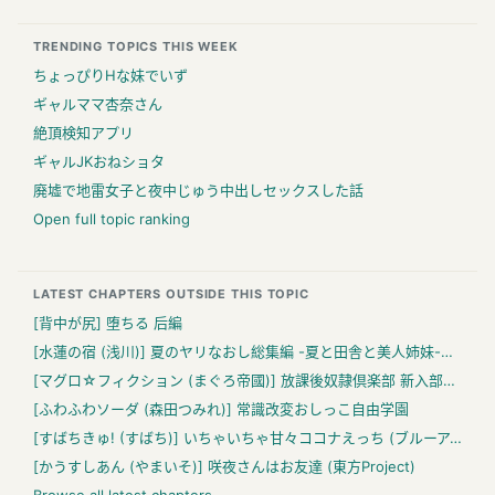
TRENDING TOPICS THIS WEEK
ちょっぴりHな妹でいず
ギャルママ杏奈さん
絶頂検知アプリ
ギャルJKおねショタ
廃墟で地雷女子と夜中じゅう中出しセックスした話
Open full topic ranking
LATEST CHAPTERS OUTSIDE THIS TOPIC
[背中が尻] 堕ちる 后編
[水蓮の宿 (浅川)] 夏のヤリなおし総集編 -夏と田舎と美人姉妹-+夏の息ヌキ【水蓮編】-夏と田舎と幼馴染の姉 (オリジナル)
[マグロ☆フィクション (まぐろ帝國)] 放課後奴隷倶楽部 新入部員勧誘編
[ふわふわソーダ (森田つみれ)] 常識改変おしっこ自由学園
[すばちきゅ! (すばち)] いちゃいちゃ甘々ココナえっち (ブルーアーカイブ)
[かうすしあん (やまいそ)] 咲夜さんはお友達 (東方Project)
Browse all latest chapters